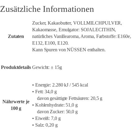
Zusätzliche Informationen
Zucker, Kakaobutter, VOLLMILCHPULVER,
Kakaomasse, Emulgator: SOJALECITHIN,
Zutaten
natürliches Vanillearoma, Aroma, Farbstoffe: E160e,
E132, E100, E120.
Kann Spuren von NÜSSEN enthalten.
Produktdetails
Gewicht: ± 15g
• Energie: 2.280 kJ / 545 kcal
• Fett: 34,0 g
davon gesättigte Fettsäuren: 20,5 g
Nährwerte je
• Kohlenhydrate: 51,0 g
100 g
davon Zucker: 50,0 g
• Eiweiß: 7,0 g
• Salz: 0,20 g