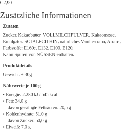
€
2,90
Zusätzliche Informationen
Zutaten
Zucker, Kakaobutter, VOLLMILCHPULVER, Kakaomasse,
Emulgator: SOJALECITHIN, natürliches Vanillearoma, Aroma,
Farbstoffe: E160e, E132, E100, E120.
Kann Spuren von NÜSSEN enthalten.
Produktdetails
Gewicht: ± 30g
Nährwerte je 100 g
• Energie: 2.280 kJ / 545 kcal
• Fett: 34,0 g
davon gesättigte Fettsäuren: 20,5 g
• Kohlenhydrate: 51,0 g
davon Zucker: 50,0 g
• Eiweiß: 7,0 g